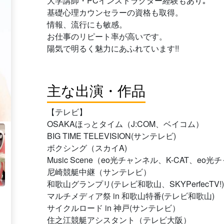
大学講師・PCインストラクター経験もあり｡
基礎心理カウンセラーの資格も取得。
情報、流行にも敏感。
お仕事のリピート率が高いです。
陽気で明るく魅力にあふれています!!
主な出演・作品
【テレビ】
OSAKAほっとタイム（J:COM、ベイコム）
BIG TIME TELEVISION(サンテレビ)
ボクシング（スカイA)
Music Scene（eo光チャンネル、K-CAT、e
尼崎競艇中継（サンテレビ）
和歌山グランプリ(テレビ和歌山、SKYPerfecTV!)
マルチメディア祭 in 和歌山特番(テレビ和歌山)
サイクルロード in 神戸(サンテレビ）
住之江競艇アシスタント（テレビ大阪）