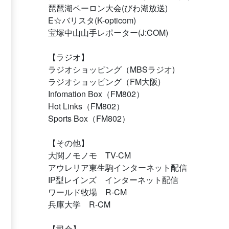
琵琶湖ペーロン大会(びわ湖放送)
E☆バリスタ(K-opticom)
宝塚中山山手レポーター(J:COM)
【ラジオ】
ラジオショッピング（MBSラジオ)
ラジオショッピング（FM大阪)
Infomation Box（FM802）
Hot Links（FM802）
Sports Box（FM802）
【その他】
大関ノモノモ TV-CM
アウレリア東生駒インターネット配信
IP型レインズ インターネット配信
ワールド牧場 R-CM
兵庫大学 R-CM
【司会】