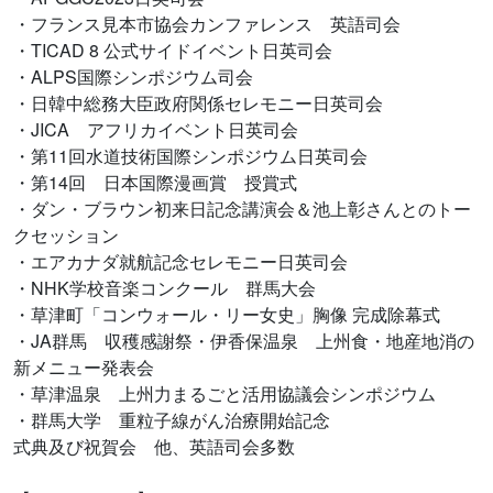
・フランス見本市協会カンファレンス 英語司会
・TICAD 8 公式サイドイベント日英司会
・ALPS国際シンポジウム司会
・日韓中総務大臣政府関係セレモニー日英司会
・JICA アフリカイベント日英司会
・第11回水道技術国際シンポジウム日英司会
・第14回 日本国際漫画賞 授賞式
・ダン・ブラウン初来日記念講演会＆池上彰さんとのトー
クセッション
・エアカナダ就航記念セレモニー日英司会
・NHK学校音楽コンクール 群馬大会
・草津町「コンウォール・リー女史」胸像 完成除幕式
・JA群馬 収穫感謝祭・伊香保温泉 上州食・地産地消の
新メニュー発表会
・草津温泉 上州力まるごと活用協議会シンポジウム
・群馬大学 重粒子線がん治療開始記念
式典及び祝賀会 他、英語司会多数