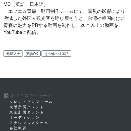
MC（英語 日本語）
・エフエム青森 動画制作チームにて、震災の影響により
激減した外国人観光客を呼び戻そうと、台湾や韓国向けに
青森の魅力をPRする動画を制作し、20本以上の動画を
YouTubeに配信。
元局アナ
英語OK
その他の外国語
オフィスキイワード
株式
会社
タレントプロフィール
大阪所属タレント
東京所属タレント
オーディション
アナウンススクール
会社概要