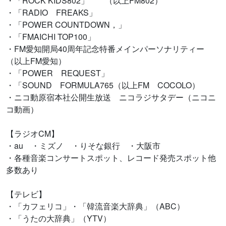
・「ROCK KIDS802」 （以上FM802）
・「RADIO FREAKS」
・「POWER COUNTDOWN，」
・「FMAICHI TOP100」
・FM愛知開局40周年記念特番メインパーソナリティー
（以上FM愛知）
・「POWER REQUEST」
・「SOUND FORMULA765（以上FM COCOLO）
・ニコ動原宿本社公開生放送 ニコラジサタデー（ニコニ
コ動画）
【ラジオCM】
・au ・ミズノ ・りそな銀行 ・大阪市
・各種音楽コンサートスポット、レコード発売スポット他
多数あり
【テレビ】
・「カフェリコ」・「韓流音楽大辞典」（ABC）
・「うたの大辞典」（YTV）