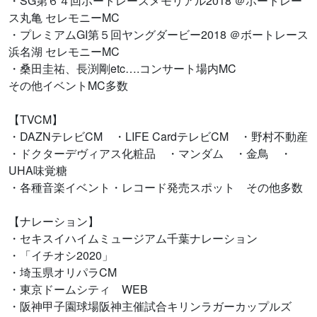
・SG第６４回ボートレースメモリアル2018 ＠ボートレー
ス丸亀 セレモニーMC
・プレミアムGI第５回ヤングダービー2018 ＠ボートレース
浜名湖 セレモニーMC
・桑田圭祐、長渕剛etc….コンサート場内MC
その他イベントMC多数
【TVCM】
・DAZNテレビCM ・LIFE CardテレビCM ・野村不動産
・ドクターデヴィアス化粧品 ・マンダム ・金鳥 ・
UHA味覚糖
・各種音楽イベント・レコード発売スポット その他多数
【ナレーション】
・セキスイハイムミュージアム千葉ナレーション
・「イチオシ2020」
・埼玉県オリパラCM
・東京ドームシティ WEB
・阪神甲子園球場阪神主催試合キリンラガーカップルズ