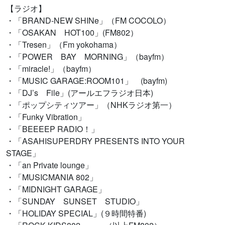
【ラジオ】
・「BRAND-NEW SHINe」（FM COCOLO）
・「OSAKAN HOT100」(FM802）
・「Tresen」（Fm yokohama）
・「POWER BAY MORNING」（bayfm）
・「miracle!」（bayfm）
・「MUSIC GARAGE:ROOM101」 (bayfm)
・「DJ’s File」(アールエフラジオ日本)
・「ポップシティツアー」（NHKラジオ第一）
・「Funky Vibration」
・「BEEEEP RADIO！」
・「ASAHISUPERDRY PRESENTS INTO YOUR
STAGE」
・「an Private lounge」
・「MUSICMANIA 802」
・「MIDNIGHT GARAGE」
・「SUNDAY SUNSET STUDIO」
・「HOLIDAY SPECIAL」(９時間特番)