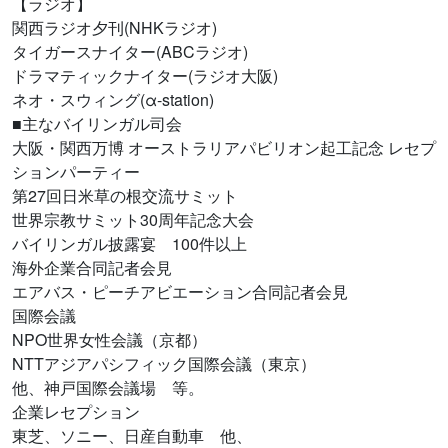
【ラジオ】
関西ラジオ夕刊(NHKラジオ)
タイガースナイター(ABCラジオ)
ドラマティックナイター(ラジオ大阪)
ネオ・スウィング(α-station)
■主なバイリンガル司会
大阪・関西万博 オーストラリアパビリオン起工記念 レセプ
ションパーティー
第27回日米草の根交流サミット
世界宗教サミット30周年記念大会
バイリンガル披露宴 100件以上
海外企業合同記者会見
エアバス・ピーチアビエーション合同記者会見
国際会議
NPO世界女性会議（京都）
NTTアジアパシフィック国際会議（東京）
他、神戸国際会議場 等。
企業レセプション
東芝、ソニー、日産自動車 他、