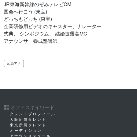
JR東海新幹線のぞみテレビCM
国会へ行こう (東宝)
どっちもどっち (東宝)
企業研修用ビデオのキャスター、ナレーター
式典、 シンポジウム、 結婚披露宴MC
アナウンサー養成塾講師
元局アナ
オフィスキイワード
株式
会社
タレントプロフィール
大阪所属タレント
東京所属タレント
オーディション
アナウンススクール