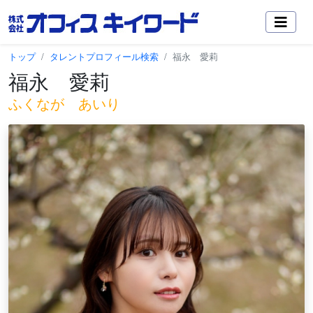
トップ
タレントプロフィール検索
福永 愛莉
福永 愛莉
ふくなが あいり