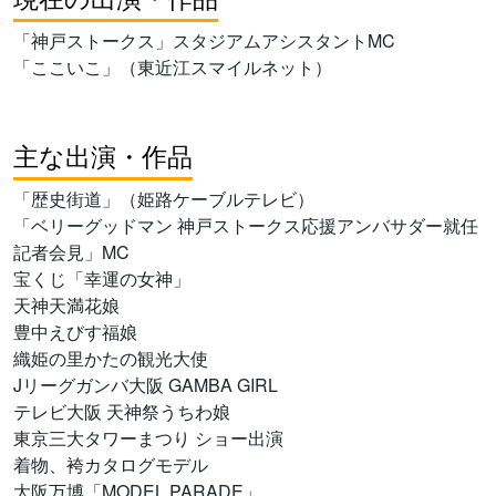
「神戸ストークス」スタジアムアシスタントMC
「ここいこ」（東近江スマイルネット）
主な出演・作品
「歴史街道」（姫路ケーブルテレビ）
「ベリーグッドマン 神戸ストークス応援アンバサダー就任
記者会見」MC
宝くじ「幸運の女神」
天神天満花娘
豊中えびす福娘
織姫の里かたの観光大使
Jリーグガンバ大阪 GAMBA GIRL
テレビ大阪 天神祭うちわ娘
東京三大タワーまつり ショー出演
着物、袴カタログモデル
大阪万博「MODEL PARADE」