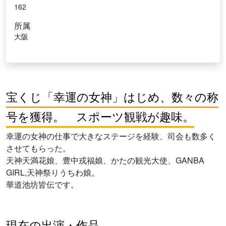
162
所属
大阪
宝くじ「幸運の女神」はじめ、数々の称
号を獲得。 スポーツ観戦が趣味。
幸運の女神の仕事で大きなステージを経験、司会も数多く
させてもらった。
天神天満花娘、豊中戎福娘、かたの観光大使、GANBA
GIRL,天神祭りうちわ娘。
華道池坊皆伝です。
現在の出演・作品