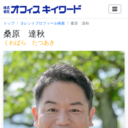
トップ
タレントプロフィール検索
桑原 達秋
桑原 達秋
くわばら たつあき