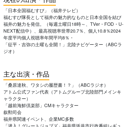
「日本全国福むすび」（福井テレビ）
福むすび隊長として福井の魅力的なものと日本全国を結び
福井の魅力を発信。（毎週土曜日18時～、TVer・FOD・U-
NEXT配信中）、最高視聴率世帯20.7％、個人10.8％2024
年度平均個人視聴率年間平均8％・
「征平・吉弥の土曜も全開！」北陸ナビゲーター（ABCラ
ジオ）
主な出演・作品
「桑原達秋、ワタシの履歴書！？」（ABCラジオ）
アトム公式ファン代表（アトムグループ北陸部門メインキ
ャラクター）
「越前海鮮倶楽部」CMキャラクター
叙勲司会
福井県関連イベント、企業MC多数
「潜入！グレートジョブズ」福井県坂井市行政番組レギュ