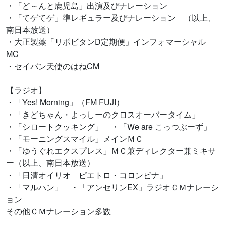
・「ど～んと鹿児島」出演及びナレーション
・「てゲてゲ」準レギュラー及びナレーション （以上、
南日本放送）
・大正製薬「リポビタンD定期便」インフォマーシャル
MC
・セイバン天使のはねCM
【ラジオ】
・「Yes! Morning」（FM FUJI）
・「きどちゃん・よっしーのクロスオーバータイム」
・「シロートクッキング」 ・「We are こっつぶーず」
・「モーニングスマイル」メインＭＣ
・「ゆうぐれエクスプレス」ＭＣ兼ディレクター兼ミキサ
ー（以上、南日本放送）
・「日清オイリオ ピエトロ・コロンビナ」
・「マルハン」 ・「アンセリンEX」ラジオＣＭナレーシ
ョン
その他ＣＭナレーション多数