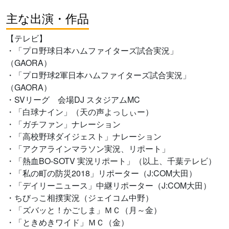
主な出演・作品
【テレビ】
・「プロ野球日本ハムファイターズ試合実況」
（GAORA）
・「プロ野球2軍日本ハムファイターズ試合実況」
（GAORA）
・SVリーグ 会場DJ スタジアムMC
・「白球ナイン」（天の声よっしぃー）
・「ガチファン」ナレーション
・「高校野球ダイジェスト」ナレーション
・「アクアラインマラソン実況、リポート」
・「熱血BO-SOTV 実況リポート」（以上、千葉テレビ）
・「私の町の防災2018」リポーター（J:COM大田）
・「デイリーニュース」中継リポーター（J:COM大田）
・ちびっこ相撲実況（ジェイコム中野）
・「ズバッと！かごしま」ＭＣ（月～金）
・「ときめきワイド」ＭＣ（金）