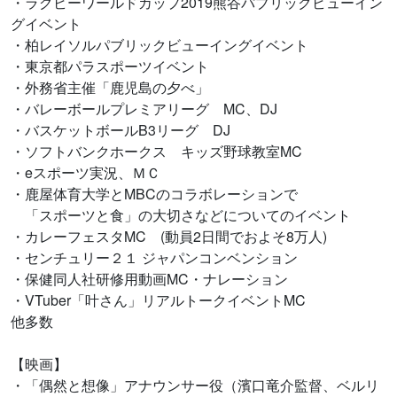
・ラグビーワールドカップ2019熊谷パブリックビューイン
グイベント
・柏レイソルパブリックビューイングイベント
・東京都パラスポーツイベント
・外務省主催「鹿児島の夕べ」
・バレーボールプレミアリーグ MC、DJ
・バスケットボールB3リーグ DJ
・ソフトバンクホークス キッズ野球教室MC
・eスポーツ実況、ＭＣ
・鹿屋体育大学とMBCのコラボレーションで
「スポーツと食」の大切さなどについてのイベント
・カレーフェスタMC (動員2日間でおよそ8万人)
・センチュリー２１ ジャパンコンベンション
・保健同人社研修用動画MC・ナレーション
・VTuber「叶さん」リアルトークイベントMC
他多数
【映画】
・「偶然と想像」アナウンサー役（濱口竜介監督、ベルリ