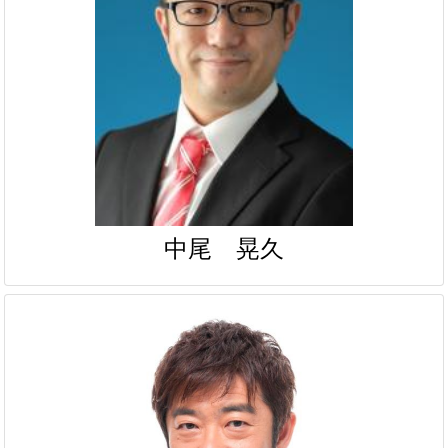
中尾 晃久