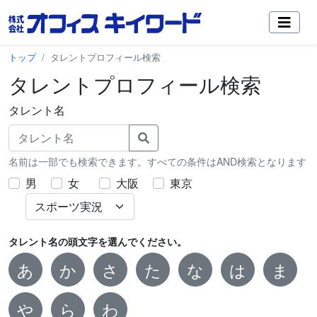
トップ
タレントプロフィール検索
タレントプロフィール検索
タレント名
名前は一部でも検索できます。すべての条件はAND検索となります
男
女
大阪
東京
タレント名の頭文字を選んでください。
あ
か
さ
た
な
は
ま
や
ら
わ