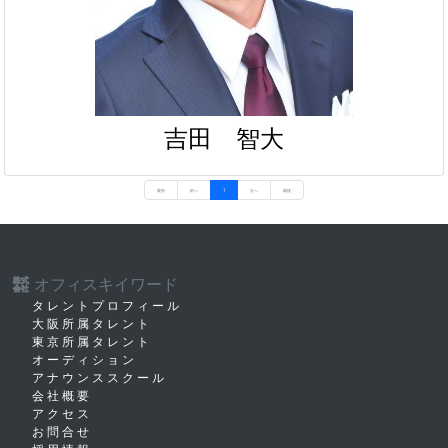
吉田 智大
最初
前へ
1
次へ
最後
オフィスキイワード
株式
会社
タレントプロフィール
大阪所属タレント
東京所属タレント
オーディション
アナウンススクール
会社概要
アクセス
お問合せ